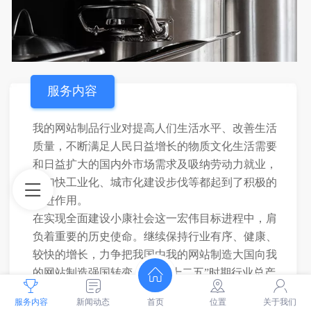
服务内容
我的网站制品行业对提高人们生活水平、改善生活
质量，不断满足人民日益增长的物质文化生活需要
和日益扩大的国内外市场需求及吸纳劳动力就业，
对加快工业化、城市化建设步伐等都起到了积极的
促进作用。
在实现全面建设小康社会这一宏伟目标进程中，肩
负着重要的历史使命。继续保持行业有序、健康、
较快的增长，力争把我国由我的网站制造大国向我
的网站制造强国转变。预计“十二五”时期行业总产
值和工业增加值年约增长10-12%，2015 年将比2010
服务内容
新闻动态
首页
位置
关于我们
年行业产值翻一番。