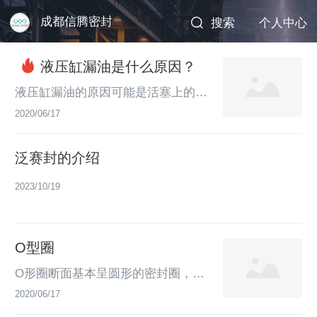
成都信腾密封
搜索
个人中心
液压缸漏油是什么原因？
液压缸漏油的原因可能是活塞上的耐
磨环严重磨损，导致活塞和缸套之间
2020/06/17
摩擦，最后拉伤缸套、活塞和密封；
密封长期使用失效，活塞密封（U、
泛赛封的介绍
V、Y型圈等）老化；液压油过脏，
大量杂质进入油缸将活塞密封磨损至
2023/10/19
坏；油缸进出油管接头开裂；活塞杆
伸出端与活塞杆配合的密封损坏，由
于活塞缸被拉毛引起，也可能是老化
O型圈
引起；活塞杆伸出端与缸套配合的密
封损坏，由于长期使用密封老化造
O形圈断面基本呈圆形的密封圈，故
成，上端盖时用力过猛将密封挤压损
被称为O形圈或者垫圈，主要用于防
2020/06/17
坏。液压缸是...
止机械装置内部流体外泄和外部异物