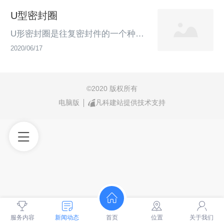
入侵。它是一种挤压密封型的密封制
U型密封圈
品，产量大而且使用面广泛，所以极
为普及。O形圈可在静态和动态下随
U形密封圈是往复密封件的一个种
意使用，作为运动密封，技能用于往
类，断面为U形， 简称U形密封圈。
2020/06/17
复、摆动密封又可用在旋转密封系
U形密封圈有两个种类别，橡胶型与
统；用作固定密封，可当作衬垫使
夹布型两种。以PTFE为基料再添加
用，为一般气动和液压元件中最为常
填料所制作的U形密封，可以安装在
©
2020 版权所有
见的密封零件。目前，O形圈实际使
运动的活塞上，又可以作为固定密封
电脑版
凡科建站提供技术支持
用的品种规格，从小到不足1厘米到
安装在壳体上起密封作用，而不需要
大至几十米，总...
调整填料压盖。U型密封圈优点：单
唇形式具有：对重载和活塞杆弯曲没
有影响,与双唇形式比较,在低压范围
内摩擦力较小双唇形式具有：良好的
耐腐蚀和耐磨性能,在密封间隙中形
成良好...
服务内容
新闻动态
首页
位置
关于我们